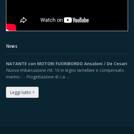
News
NATANTE con MOTORI FUORIBORDO Ansaloni / De Cesari
Nuova imbarcazione mt. 10 in legno lamellare e compensato
marino - - Progettazione di c.a. ...
Leggi tutto >
NOMINATED 2022 - European Yacht of the Year - DE
CESARI 33 - CYD 146 - GOLFO MISTICO
De Cesari 33 sta partecipando come finalista al Europen Boat