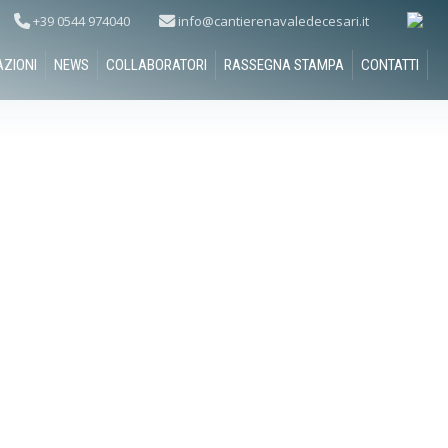
+39 0544 974040
info@cantierenavaledecesari.it
AZIONI
NEWS
COLLABORATORI
RASSEGNA STAMPA
CONTATTI