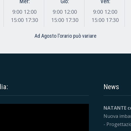
Mer:
Gio:
Ven:
9:00 12:00
9:00 12:00
9:00 12:00
15:00 17:30
15:00 17:30
15:00 17:30
Ad Agosto l'orario può variare
ia:
News
NATANTE co
Nuova imbar
- Progettazion