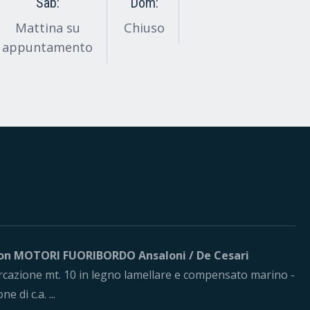
Sab:
Dom:
Mattina su
Chiuso
appuntamento
n MOTORI FUORIBORDO Ansaloni / De Cesari
cazione mt. 10 in legno lamellare e compensato marino -
e di c.a. ...