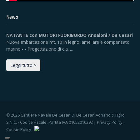
News
NATANTE con MOTORI FUORIBORDO Ansaloni / De Cesari
Nuova imbarcazione mt. 10 in legno lamellare e compensato
marino - - Progettazione di c.a. ...
Leggi tutto >
NOMINATED 2022 - European Yacht of the Year - DE
CESARI 33 - CYD 146 - GOLFO MISTICO
De Cesari 33 sta partecipando come finalista al Europen Boat
of the Year 2022 al Port Ginestra in Spagna. - Grazie al Suo
© 2026 Cantiere Navale De Cesari Di De Cesari Adriano & Figlio
armatore Aldo Ferruzzi che l’ha trasferita via mare da Lavagna.
S.N.C. - Codice Fiscale, Partita IVA 01052010392 |
Privacy Policy
.
- - E’ un bel riconoscimento della nostra attività e ci auguriamo
che serva a riscoprire la sostenibilità dei vecchi materiali e le
Cookie Policy
-
tradizioni - - - - Progetto di Ceccarelli Giovanni