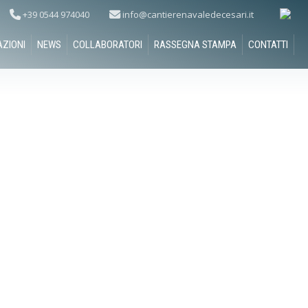
+39 0544 974040
info@cantierenavaledecesari.it
AZIONI
NEWS
COLLABORATORI
RASSEGNA STAMPA
CONTATTI